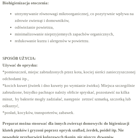
Biohigienizacja otoczenia:
utrzymywanie równowagi mikroorganicznej, co pozytywnie wpływa na
zdrowie zwierząt i domowników,
odświeżanie powietrza,
minimalizowanie nieprzyjemnych zapachów organicznych,
redukowanie kurzu i alergenów w powietrzu.
SPOSÓB UŻYCIA:
Używać do oprysku:
*pomieszczeń, miejsc zabrudzonych przez kota, kociej sierści zanieczyszczonej
odchodami itp.,
*kocich kuwet (żwirek i dno kuwety po wymianie żwirku). Miejsca szczególnie
zabrudzone, brzydko pachnące należy obficie spryskać, pozostawić na kilka
minut, by bakterie mogły zadziałać, następnie zetrzeć szmatką, szczotką lub
odkurzyć,
*posłań, kocyków, transporterów, zabawek.
Preparat można stosować dla innych zwierząt domowych: do higienizacji
klatek ptaków i gryzoni poprzez oprysk szuflad, żerdek, poideł itp. Nie
powoduje przebarwień kolorowych tkanin, nie niszczy dywanów.