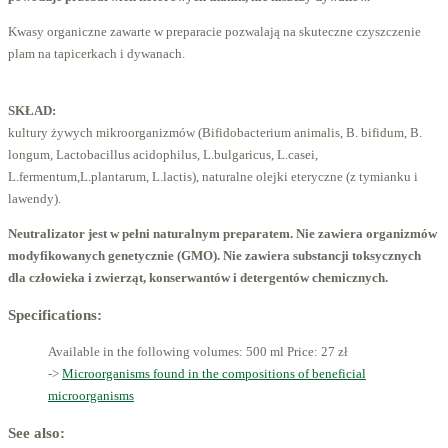
Kwasy organiczne zawarte w preparacie pozwalają na skuteczne czyszczenie
plam na tapicerkach i dywanach.
SKŁAD:
kultury żywych mikroorganizmów (Bifidobacterium animalis, B. bifidum, B.
longum, Lactobacillus acidophilus, L.bulgaricus, L.casei,
L.fermentum,L.plantarum, L.lactis), naturalne olejki eteryczne (z tymianku i
lawendy).
Neutralizator jest w pełni naturalnym preparatem. Nie zawiera organizmów
modyfikowanych genetycznie (GMO). Nie zawiera substancji toksycznych
dla człowieka i zwierząt, konserwantów i detergentów chemicznych.
Specifications:
Available in the following volumes: 500 ml
Price: 27 zł
->
Microorganisms found in the compositions of beneficial
microorganisms
See also: