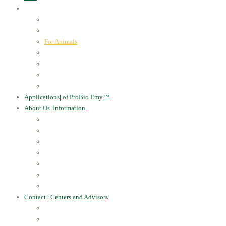
ProBio Emy™
|
our products
Human Health
For the Soil and Plants
For Animals
For the Household
Cosmetics
Environmental Applications
Learn more
Applications
|
of ProBio Emy™
About Us
|
Information
Certificates
Awards
Blog
Multimedia - video
Multimedia - photo
EU Projects
Publications
Contact
|
Centers and Advisors
CONTACT
Centers of Microorganisms