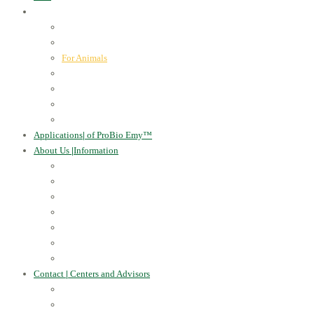
ProBio Emy™
|
our products
Human Health
For the Soil and Plants
For Animals
For the Household
Cosmetics
Environmental Applications
Learn more
Applications
|
of ProBio Emy™
About Us
|
Information
Certificates
Awards
Blog
Multimedia - video
Multimedia - photo
EU Projects
Publications
Contact
|
Centers and Advisors
CONTACT
Centers of Microorganisms