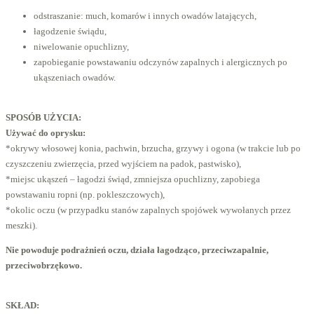
odstraszanie: much, komarów i innych owadów latających,
łagodzenie świądu,
niwelowanie opuchlizny,
zapobieganie powstawaniu odczynów zapalnych i alergicznych po
ukąszeniach owadów.
SPOSÓB UŻYCIA:
Używać do oprysku:
*okrywy włosowej konia, pachwin, brzucha, grzywy i ogona (w trakcie lub po
czyszczeniu zwierzęcia, przed wyjściem na padok, pastwisko),
*miejsc ukąszeń – łagodzi świąd, zmniejsza opuchlizny, zapobiega
powstawaniu ropni (np. pokleszczowych),
*okolic oczu (w przypadku stanów zapalnych spojówek wywołanych przez
meszki).
Nie powoduje podrażnień oczu, działa łagodząco, przeciwzapalnie,
przeciwobrzękowo.
SKŁAD: