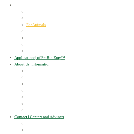
ProBio Emy™
|
our products
Human Health
For the Soil and Plants
For Animals
For the Household
Cosmetics
Environmental Applications
Learn more
Applications
|
of ProBio Emy™
About Us
|
Information
Certificates
Awards
Blog
Multimedia - video
Multimedia - photo
EU Projects
Publications
Contact
|
Centers and Advisors
CONTACT
Centers of Microorganisms