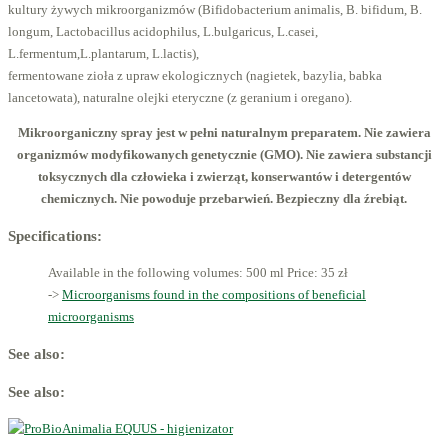
kultury żywych mikroorganizmów (Bifidobacterium animalis, B. bifidum, B.
longum, Lactobacillus acidophilus, L.bulgaricus, L.casei,
L.fermentum,L.plantarum, L.lactis),
fermentowane zioła z upraw ekologicznych (nagietek, bazylia, babka
lancetowata), naturalne olejki eteryczne (z geranium i oregano).
Mikroorganiczny spray jest w pełni naturalnym preparatem. Nie zawiera
organizmów modyfikowanych genetycznie (GMO). Nie zawiera substancji
toksycznych dla człowieka i zwierząt, konserwantów i detergentów
chemicznych. Nie powoduje przebarwień. Bezpieczny dla źrebiąt.
Specifications:
Available in the following volumes: 500 ml
Price: 35 zł
->
Microorganisms found in the compositions of beneficial
microorganisms
See also:
See also: