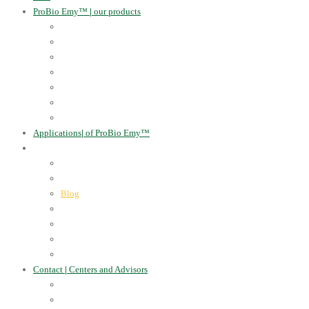
ProBio Emy™
|
our products
Human Health
For the Soil and Plants
For Animals
For the Household
Cosmetics
Environmental Applications
Learn more
Applications
|
of ProBio Emy™
About Us
|
Information
Certificates
Awards
Blog
Multimedia - video
Multimedia - photo
EU Projects
Publications
Contact
|
Centers and Advisors
CONTACT
Centers of Microorganisms