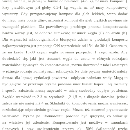
więcej wapnia, najlepiej w formie dolomitowej (4-6 kg/m³ masy kompostu).
Przy prawidłowym pH gleby 0,5-1 kg wapnia na m³ masy kompostowej
wystarczy. Gdy przygotowujemy kompost dla gleb lekkich, warto dodać
do niego małą porcję gliny, natomiast kompost dla gleb ciężkich powinno się
wzbogacić piaskiem. Dla prawidłowego przebiegu procesu kompostowania
bardzo ważny jest, w doborze surowców, stosunek węgla (C) do azotu (N).
Dla większości mikroorganizmów biorących udział w produkcji kompostu
najkorzystniejsza jest proporcja C:N w przedziale od 15:1 do 30:1. Oznacza to,
że na każde 15-30 części węgla powinna przypadać 1 część azotu. Aby
dowiedzieć się, jaki jest stosunek węgla do azotu w różnych rodzajach
materiałów używanych do kompostowania, można skorzystać z tabel zawartych
w różnego rodzaju normatywach rolniczych. Na dnie pryzmy umieścić należy
drenaż, dla lepszej cyrkulacji powietrza i odpływu nadmiaru wody. Mogą to
być gałęzie. W przekroju pryzma powinna mieć kształt trapezu. Jej rozmiary
i sposób założenia muszą zapewnić w miarę swobodny dopływ powietrza.
Zwykle szerokość to 2-3 m, wysokość 1,2-1,5 m, a długość dowolna, jednak
zaleca się nie mniej niż 4 m. Składniki do kompostowania można wymieszać,
rozdrabniając odpowiednio grubsze części. Można też stosować pryzmowanie
warstwowe. Pryzma po uformowaniu powinna być sprężysta, co wskazuje
na właściwe jej utlenienie. Kompostowanie jest możliwe w warunkach
tlenowych i przy uwilgotnieniu pryzmy ok. 50% (wilgotność trzeba