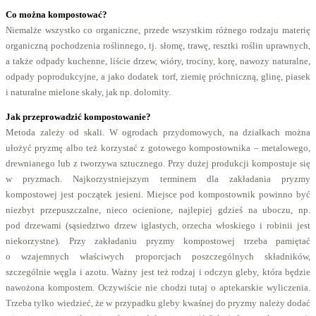
Co można kompostować?
Niemalże wszystko co organiczne, przede wszystkim różnego rodzaju materię
organiczną pochodzenia roślinnego, tj. słomę, trawę, resztki roślin uprawnych,
a także odpady kuchenne, liście drzew, wióry, trociny, korę, nawozy naturalne,
odpady poprodukcyjne, a jako dodatek torf, ziemię próchniczną, glinę, piasek
i naturalne mielone skały, jak np. dolomity.
Jak przeprowadzić kompostowanie?
Metoda zależy od skali. W ogrodach przydomowych, na działkach można
ułożyć pryzmę albo też korzystać z gotowego kompostownika – metalowego,
drewnianego lub z tworzywa sztucznego. Przy dużej produkcji kompostuje się
w pryzmach. Najkorzystniejszym terminem dla zakładania pryzmy
kompostowej jest początek jesieni. Miejsce pod kompostownik powinno być
niezbyt przepuszczalne, nieco ocienione, najlepiej gdzieś na uboczu, np.
pod drzewami (sąsiedztwo drzew iglastych, orzecha włoskiego i robinii jest
niekorzystne). Przy zakładaniu pryzmy kompostowej trzeba pamiętać
o wzajemnych właściwych proporcjach poszczególnych składników,
szczególnie węgla i azotu. Ważny jest też rodzaj i odczyn gleby, która będzie
nawożona kompostem. Oczywiście nie chodzi tutaj o aptekarskie wyliczenia.
Trzeba tylko wiedzieć, że w przypadku gleby kwaśnej do pryzmy należy dodać