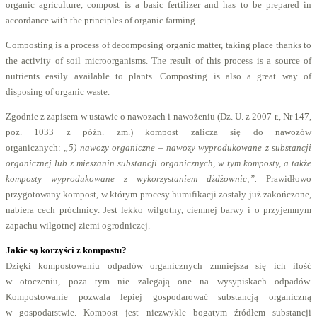
organic agriculture, compost is a basic fertilizer and has to be prepared in
accordance with the principles of organic farming.
Composting is a process of decomposing organic matter, taking place thanks to
the activity of soil microorganisms. The result of this process is a source of
nutrients easily available to plants. Composting is also a great way of
disposing of organic waste.
Zgodnie z zapisem w ustawie o nawozach i nawożeniu (Dz. U. z 2007 r., Nr 147,
poz. 1033 z późn. zm.) kompost zalicza się do nawozów
organicznych:
„5) nawozy organiczne – nawozy wyprodukowane z substancji
organicznej lub z mieszanin substancji organicznych, w tym komposty, a także
komposty wyprodukowane z wykorzystaniem dżdżownic;”.
Prawidłowo
przygotowany kompost, w którym procesy humifikacji zostały już zakończone,
nabiera cech próchnicy. Jest lekko wilgotny, ciemnej barwy i o przyjemnym
zapachu wilgotnej ziemi ogrodniczej.
Jakie są korzyści z kompostu?
Dzięki kompostowaniu odpadów organicznych zmniejsza się ich ilość
w otoczeniu, poza tym nie zalegają one na wysypiskach odpadów.
Kompostowanie pozwala lepiej gospodarować substancją organiczną
w gospodarstwie. Kompost jest niezwykle bogatym źródłem substancji