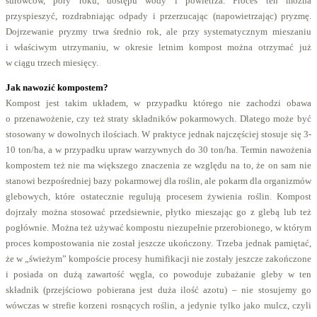
surowców, pory roku, dostępu wody i powietrza. Proces ten można
przyspieszyć, rozdrabniając odpady i przerzucając (napowietrzając) pryzmę.
Dojrzewanie pryzmy trwa średnio rok, ale przy systematycznym mieszaniu
i właściwym utrzymaniu, w okresie letnim kompost można otrzymać już
w ciągu trzech miesięcy.
Jak nawozić kompostem?
Kompost jest takim układem, w przypadku którego nie zachodzi obawa
o przenawożenie, czy też straty składników pokarmowych. Dlatego może być
stosowany w dowolnych ilościach. W praktyce jednak najczęściej stosuje się 3-
10 ton/ha, a w przypadku upraw warzywnych do 30 ton/ha. Termin nawożenia
kompostem też nie ma większego znaczenia ze względu na to, że on sam nie
stanowi bezpośredniej bazy pokarmowej dla roślin, ale pokarm dla organizmów
glebowych, które ostatecznie regulują procesem żywienia roślin. Kompost
dojrzały można stosować przedsiewnie, płytko mieszając go z glebą lub też
pogłównie. Można też używać kompostu niezupełnie przerobionego, w którym
proces kompostowania nie został jeszcze ukończony. Trzeba jednak pamiętać,
że w „świeżym” kompoście procesy humifikacji nie zostały jeszcze zakończone
i posiada on dużą zawartość węgla, co powoduje zubażanie gleby w ten
składnik (przejściowo pobierana jest duża ilość azotu) – nie stosujemy go
wówczas w strefie korzeni rosnących roślin, a jedynie tylko jako mulcz, czyli