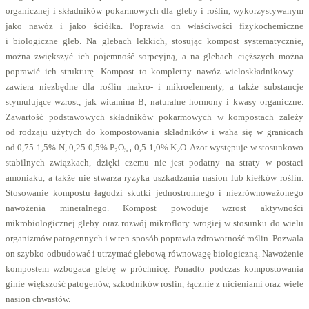
organicznej i składników pokarmowych dla gleby i roślin, wykorzystywanym
jako nawóz i jako ściółka. Poprawia on właściwości fizykochemiczne
i biologiczne gleb. Na glebach lekkich, stosując kompost systematycznie,
można zwiększyć ich pojemność sorpcyjną, a na glebach cięższych można
poprawić ich strukturę. Kompost to kompletny nawóz wieloskładnikowy –
zawiera niezbędne dla roślin makro- i mikroelementy, a także substancje
stymulujące wzrost, jak witamina B, naturalne hormony i kwasy organiczne.
Zawartość podstawowych składników pokarmowych w kompostach zależy
od rodzaju użytych do kompostowania składników i waha się w granicach
od 0,75-1,5% N, 0,25-0,5% P₂O
0,5-1,0% K
O. Azot występuje w stosunkowo
5 i
2
stabilnych związkach, dzięki czemu nie jest podatny na straty w postaci
amoniaku, a także nie stwarza ryzyka uszkadzania nasion lub kiełków roślin.
Stosowanie kompostu łagodzi skutki jednostronnego i niezrównoważonego
nawożenia mineralnego. Kompost powoduje wzrost aktywności
mikrobiologicznej gleby oraz rozwój mikroflory wrogiej w stosunku do wielu
organizmów patogennych i w ten sposób poprawia zdrowotność roślin. Pozwala
on szybko odbudować i utrzymać glebową równowagę biologiczną. Nawożenie
kompostem wzbogaca glebę w próchnicę. Ponadto podczas kompostowania
ginie większość patogenów, szkodników roślin, łącznie z nicieniami oraz wiele
nasion chwastów.