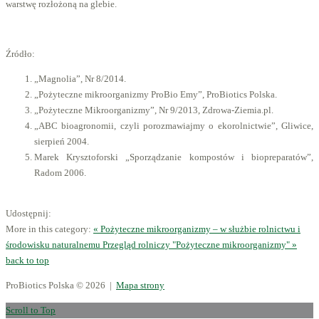
warstwę rozłożoną na glebie.
Źródło:
„Magnolia”, Nr 8/2014.
„Pożyteczne mikroorganizmy ProBio Emy”, ProBiotics Polska.
„Pożyteczne Mikroorganizmy”, Nr 9/2013, Zdrowa-Ziemia.pl.
„ABC bioagronomii, czyli porozmawiajmy o ekorolnictwie”, Gliwice,
sierpień 2004.
Marek Krysztoforski „Sporządzanie kompostów i biopreparatów”,
Radom 2006.
Udostępnij:
More in this category:
« Pożyteczne mikroorganizmy – w służbie rolnictwu i
środowisku naturalnemu
Przegląd rolniczy "Pożyteczne mikroorganizmy" »
back to top
ProBiotics Polska
© 2026 |
Mapa strony
Scroll to Top