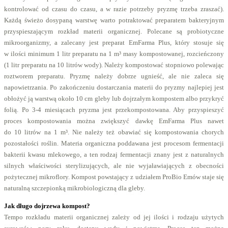
kontrolować od czasu do czasu, a w razie potrzeby pryzmę trzeba zraszać).
Każdą świeżo dosypaną warstwę warto potraktować preparatem bakteryjnym
przyspieszającym rozkład materii organicznej. Polecane są probiotyczne
mikroorganizmy, a zalecany jest preparat EmFarma Plus, który stosuje się
w ilości minimum 1 litr preparatu na 1 m³ masy kompostowanej, rozcieńczony
(1 litr preparatu na 10 litrów wody). Należy kompostować stopniowo polewając
roztworem preparatu. Pryzmę należy dobrze ugnieść, ale nie zaleca się
napowietrzania. Po zakończeniu dostarczania materii do pryzmy najlepiej jest
obłożyć ją warstwą około 10 cm gleby lub dojrzałym kompostem albo przykryć
folią. Po 3-4 miesiącach pryzma jest przekompostowana. Aby przyspieszyć
proces kompostowania można zwiększyć dawkę EmFarma Plus nawet
do 10 litrów na 1 m³. Nie należy też obawiać się kompostowania chorych
pozostałości roślin. Materia organiczna poddawana jest procesom fermentacji
bakterii kwasu mlekowego, a ten rodzaj fermentacji znany jest z naturalnych
silnych właściwości sterylizujących, ale nie wyjaławiających z obecności
pożytecznej mikroflory. Kompost powstający z udziałem ProBio Emów staje się
naturalną szczepionką mikrobiologiczną dla gleby.
Jak długo dojrzewa kompost?
Tempo rozkładu materii organicznej zależy od jej ilości i rodzaju użytych